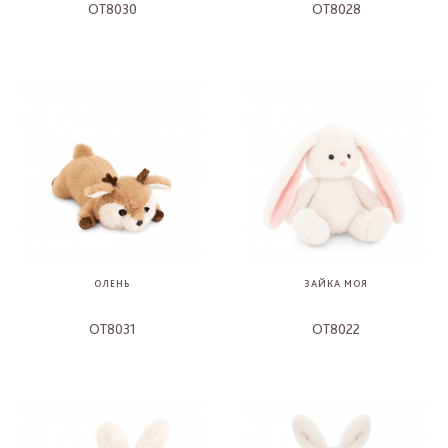
OT8030
OT8028
-
-
ОЛЕНЬ
ЗАЙКА МОЯ
OT8031
OT8022
-
-