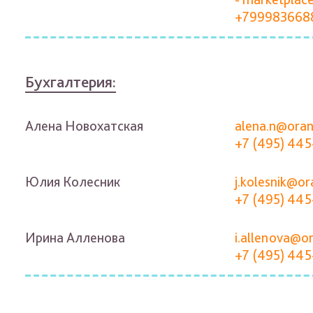
+799983668
Бухгалтерия:
Алена Новохатская
alena.n@oran
+7 (495) 445
Юлия Колесник
j.kolesnik@or
+7 (495) 445
Ирина Алленова
i.allenova@o
+7 (495) 445