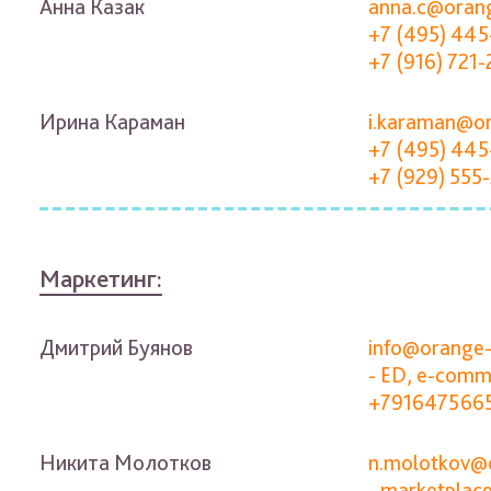
Анна Казак
anna.c@orang
+7 (495) 445
+7 (916) 721-
Ирина Караман
i.karaman@or
+7 (495) 445
+7 (929) 555
Маркетинг:
Дмитрий Буянов
info@orange-
- ED, e-comm
+791647566
Никита Молотков
n.molotkov@o
- marketplac