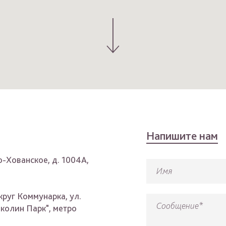
Напишите нам
о-Хованское, д. 1004А,
Имя
круг Коммунарка, ул.
Сообщение*
иколин Парк", метро