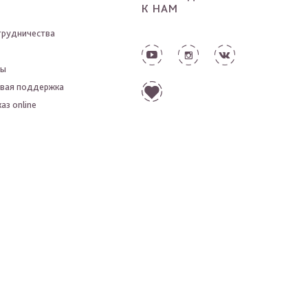
К НАМ
трудничества
ты
вая поддержка
аз online