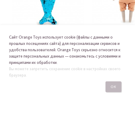
Сайт Orange Toys использует cookie (файлы с данными о
ПОРОСЕНОК НИКИ РУСАЛКА
КОАЛА Ф
прошлых посещениях сайта) для персонализации сервисов и
удобства пользователей. Orange Toys серьезно относится к
CM11-14
CM06-0
защите персональных данных — ознакомьтесь с условиями и
-
-
принципами их обработки.
Вы можете запретить сохранение cookie в настройках своего
браузера.
ОК
Я хочу получать новости Orange Toys по электронной
почте
ПОДПИСАТЬСЯ