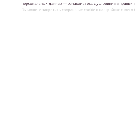
персональных данных — ознакомьтесь с условиями и принцип
Вы можете запретить сохранение cookie в настройках своего 
НАША КОМПАНИЯ
НАШИ КОЛЛЕК
О компании
Символ года 2027
Новости
Барсик&Муся
Контакты
Брелоки