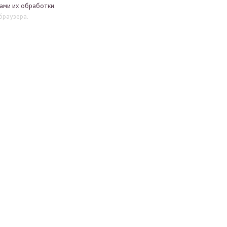
ами их обработки.
браузера.
ВЕРНУТЬСЯ В
LOOKBOOK
ЦИИ
ПОКУПАТЕЛЯМ
КАК ЗАК
Где купить
Условия со
Вопросы
Вопросы
Сертифика