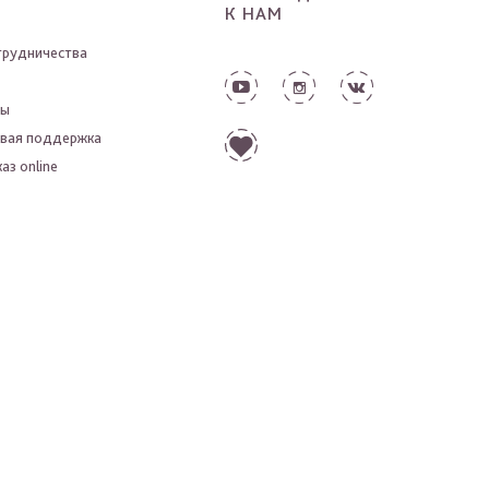
К НАМ
трудничества
ты
вая поддержка
аз online