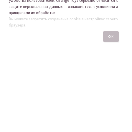
удобства пользователей. Orange Toys серьезно относится к
защите персональных данных — ознакомьтесь с условиями и
принципами их обработки.
Я хочу получать новости Orange Toys по электронной
Вы можете запретить сохранение cookie в настройках своего
почте
браузера.
ОК
ПОДПИСАТЬСЯ
ПОСМОТРЕТЬ