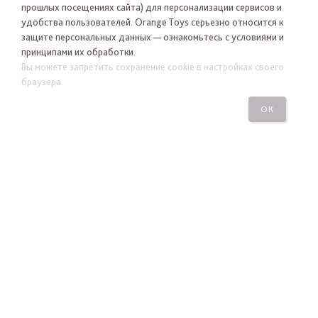
прошлых посещениях сайта) для персонализации сервисов и
удобства пользователей. Orange Toys серьезно относится к
защите персональных данных — ознакомьтесь с условиями и
принципами их обработки.
Вы можете запретить сохранение cookie в настройках своего
Я хочу получать новости Orange Toys по электронной
браузера.
почте
ОК
ПОДПИСАТЬСЯ