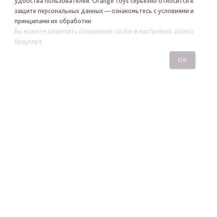
удобства пользователей. Orange Toys серьезно относится к
защите персональных данных — ознакомьтесь с условиями и
принципами их обработки.
Я хочу получать новости Orange Toys по электронной
Вы можете запретить сохранение cookie в настройках своего
почте
браузера.
ОК
ПОДПИСАТЬСЯ