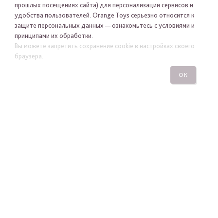
прошлых посещениях сайта) для персонализации сервисов и
удобства пользователей. Orange Toys серьезно относится к
защите персональных данных — ознакомьтесь с условиями и
принципами их обработки.
Вы можете запретить сохранение cookie в настройках своего
Я хочу получать новости Orange Toys по электронной
браузера.
почте
ОК
ПОДПИСАТЬСЯ