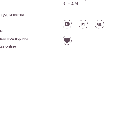
К НАМ
трудничества
ты
вая поддержка
аз online