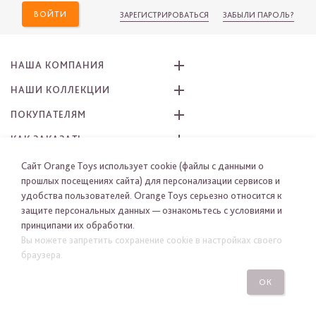
ВОЙТИ
ЗАРЕГИСТРИРОВАТЬСЯ
ЗАБЫЛИ ПАРОЛЬ?
НАША КОМПАНИЯ
НАШИ КОЛЛЕКЦИИ
ПОКУПАТЕЛЯМ
КАК ЗАКАЗАТЬ
ПРИСОЕДИНЯЙТЕСЬ К НАМ
Сайт Orange Toys использует cookie (файлы с данными о
прошлых посещениях сайта) для персонализации сервисов и
удобства пользователей. Orange Toys серьезно относится к
защите персональных данных — ознакомьтесь с условиями и
принципами их обработки.
Вы можете запретить сохранение cookie в настройках своего
браузера.
© 2005 - 2026 ORANGE-TOYS. Все права защищены
Разработано в «Остров свободы» BRANDEXPERT
ОК