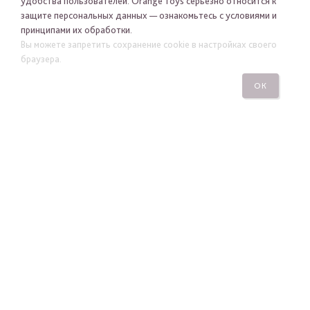
удобства пользователей. Orange Toys серьезно относится к
защите персональных данных — ознакомьтесь с условиями и
принципами их обработки.
Я хочу получать новости Orange Toys по электронной
Вы можете запретить сохранение cookie в настройках своего
почте
браузера.
ОК
ПОДПИСАТЬСЯ