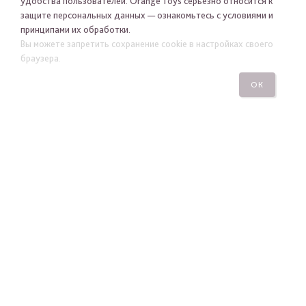
удобства пользователей. Orange Toys серьезно относится к
защите персональных данных — ознакомьтесь с условиями и
принципами их обработки.
Я хочу получать новости Orange Toys по электронной
Вы можете запретить сохранение cookie в настройках своего
почте
браузера.
ОК
ПОДПИСАТЬСЯ
ПОСМОТРЕТЬ