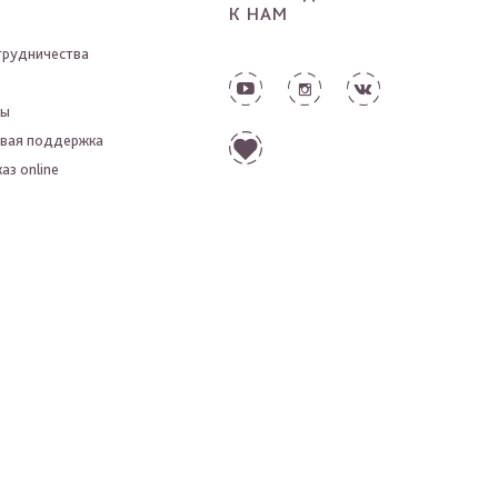
К НАМ
трудничества
ты
вая поддержка
аз online