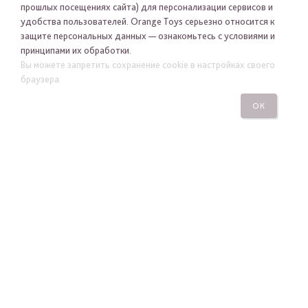
прошлых посещениях сайта) для персонализации сервисов и
удобства пользователей. Orange Toys серьезно относится к
защите персональных данных — ознакомьтесь с условиями и
принципами их обработки.
Вы можете запретить сохранение cookie в настройках своего
Я хочу получать новости Orange Toys по электронной
браузера.
почте
ОК
ПОДПИСАТЬСЯ