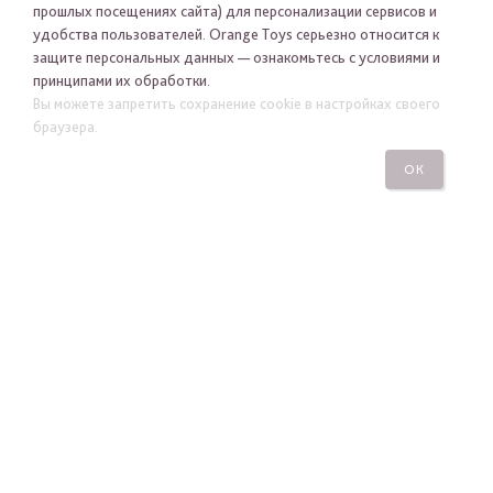
прошлых посещениях сайта) для персонализации сервисов и
удобства пользователей. Orange Toys серьезно относится к
защите персональных данных — ознакомьтесь с условиями и
принципами их обработки.
Вы можете запретить сохранение cookie в настройках своего
Я хочу получать новости Orange Toys по электронной
браузера.
почте
ОК
ПОДПИСАТЬСЯ