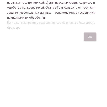
прошлых посещениях сайта) для персонализации сервисов и
удобства пользователей. Orange Toys серьезно относится к
защите персональных данных — ознакомьтесь с условиями и
принципами их обработки.
Вы можете запретить сохранение cookie в настройках своего
Я хочу получать новости Orange Toys по электронной
браузера.
почте
ОК
ПОДПИСАТЬСЯ