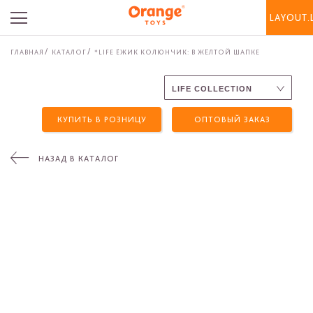
LAYOUT.
ГЛАВНАЯ
КАТАЛОГ
*LIFE ЁЖИК КОЛЮНЧИК: В ЖЁЛТОЙ ШАПКЕ
КУПИТЬ В РОЗНИЦУ
ОПТОВЫЙ ЗАКАЗ
НАЗАД В КАТАЛОГ