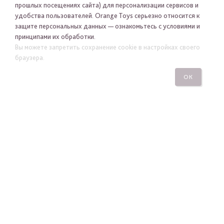
прошлых посещениях сайта) для персонализации сервисов и
удобства пользователей. Orange Toys серьезно относится к
защите персональных данных — ознакомьтесь с условиями и
принципами их обработки.
Вы можете запретить сохранение cookie в настройках своего
Я хочу получать новости Orange Toys по электронной
браузера.
почте
ОК
ПОДПИСАТЬСЯ