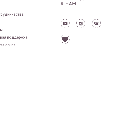
К НАМ
трудничества
ты
вая поддержка
аз online