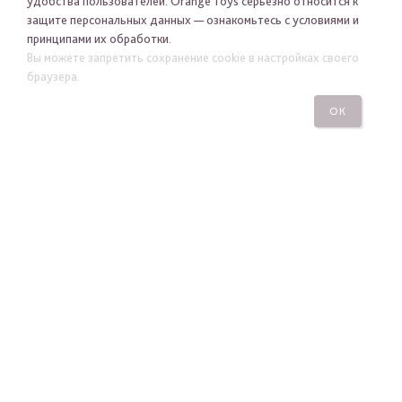
удобства пользователей. Orange Toys серьезно относится к
защите персональных данных — ознакомьтесь с условиями и
принципами их обработки.
Я хочу получать новости Orange Toys по электронной
Вы можете запретить сохранение cookie в настройках своего
почте
браузера.
ОК
ПОДПИСАТЬСЯ
ПОСМОТРЕТЬ