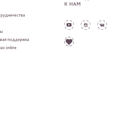
К НАМ
трудничества
ты
вая поддержка
аз online