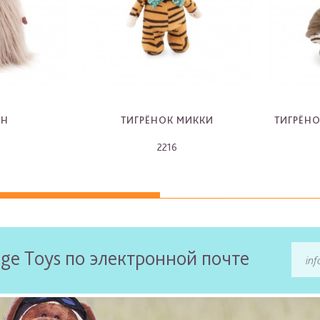
АН
ТИГРЁНОК МИККИ
ТИГРЁНО
2216
-
ge Toys по электронной почте