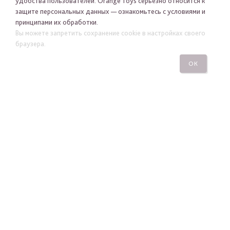
удобства пользователей. Orange Toys серьезно относится к
защите персональных данных — ознакомьтесь с условиями и
принципами их обработки.
Я хочу получать новости Orange Toys по электронной
Вы можете запретить сохранение cookie в настройках своего
почте
браузера.
ОК
ПОДПИСАТЬСЯ