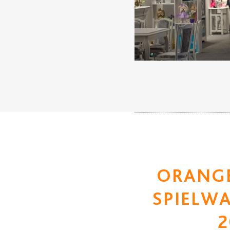
ORANGE
SPIELW
2