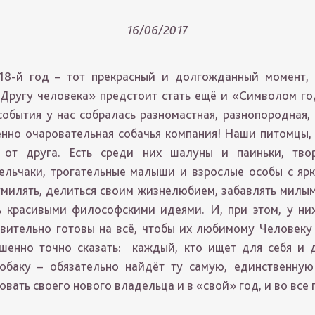
16/06/2017
18-й год – тот прекрасный и долгожданный момент, 
Другу человека» предстоит стать ещё и «Символом год
события у нас собралась разномастная, разнопородная, 
енно очаровательная собачья компания! Наши питомцы, 
 от друга. Есть среди них шалуны и паиньки, тво
льчаки, трогательные малыши и взрослые особы с яр
умилять, делиться своим жизнелюбием, забавлять милы
 красивыми философскими идеями. И, при этом, у ни
твительно готовы на всё, чтобы их любимому Человеку
шенно точно сказать: каждый, кто ищет для себя и 
обаку – обязательно найдёт ту самую, единственную
овать своего нового владельца и в «свой» год, и во вс