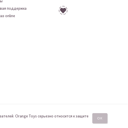
ты
вая поддержка
аз online
вателей. Orange Toys серьезно относится к защите
ОК