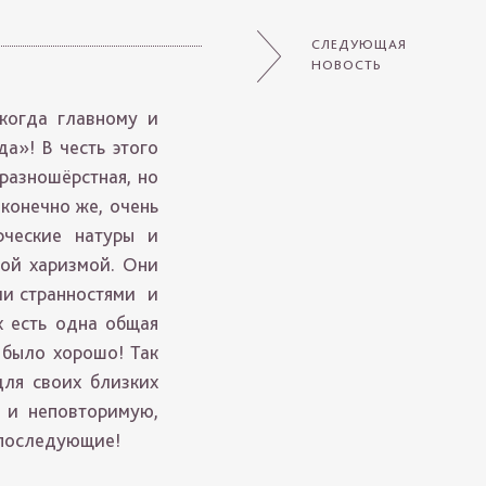
СЛЕДУЮЩАЯ
НОВОСТЬ
когда главному и
а»! В честь этого
разношёрстная, но
конечно же, очень
рческие натуры и
кой харизмой. Они
ми странностями и
х есть одна общая
 было хорошо! Так
для своих близких
 и неповторимую,
е последующие!