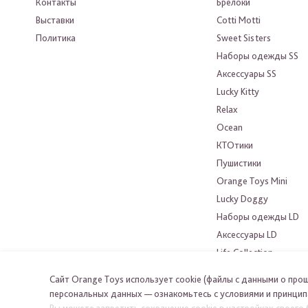
Контакты
Брелоки
Выставки
Cotti Motti
Политика
Sweet Sisters
Наборы одежды SS
Аксессуары SS
Lucky Kitty
Relax
Ocean
КТОтики
Пушистики
Orange Toys Mini
Lucky Doggy
Наборы одежды LD
Аксессуары LD
Life Collection
Choco&Milk
Сайт Orange Toys использует cookie (файлы с данными о про
Orange Toys
персональных данных — ознакомьтесь с условиями и принцип