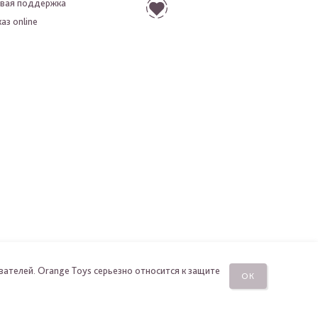
вая поддержка
аз online
вателей. Orange Toys серьезно относится к защите
ОК