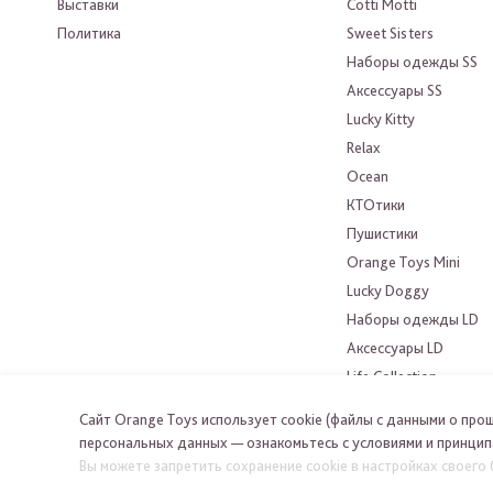
Выставки
Cotti Motti
Политика
Sweet Sisters
Наборы одежды SS
Аксессуары SS
Lucky Kitty
Relax
Ocean
КТОтики
Пушистики
Orange Toys Mini
Lucky Doggy
Наборы одежды LD
Аксессуары LD
Life Collection
Choco&Milk
Сайт Orange Toys использует cookie (файлы с данными о про
Orange Toys
персональных данных — ознакомьтесь с условиями и принцип
Вы можете запретить сохранение cookie в настройках своего 