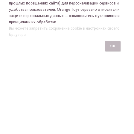
прошлых посещениях сайта) для персонализации сервисов и
удобства пользователей. Orange Toys серьезно относится к
защите персональных данных — ознакомьтесь с условиями и
принципами их обработки.
Вы можете запретить сохранение cookie в настройках своего
Я хочу получать новости Orange Toys по электронной
браузера.
почте
ОК
ПОДПИСАТЬСЯ