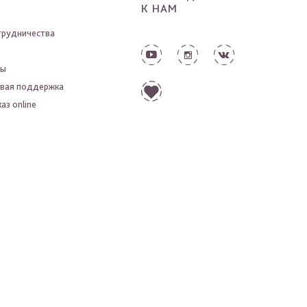
К НАМ
трудничества
ты
вая поддержка
аз online