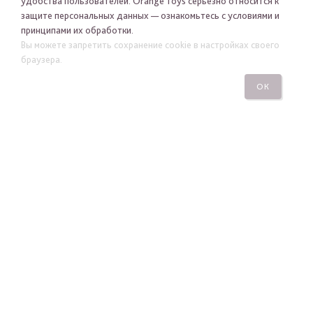
удобства пользователей. Orange Toys серьезно относится к
защите персональных данных — ознакомьтесь с условиями и
принципами их обработки.
Я хочу получать новости Orange Toys по электронной
Вы можете запретить сохранение cookie в настройках своего
почте
браузера.
ОК
ПОДПИСАТЬСЯ
ПОСМОТРЕТЬ