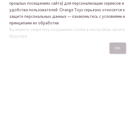
прошлых посещениях сайта) для персонализации сервисов и
удобства пользователей. Orange Toys серьезно относится к
защите персональных данных — ознакомьтесь с условиями и
принципами их обработки.
Вы можете запретить сохранение cookie в настройках своего
Я хочу получать новости Orange Toys по электронной
браузера.
почте
ОК
ПОДПИСАТЬСЯ