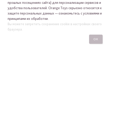
прошлых посещениях сайта) для персонализации сервисов и
удобства пользователей. Orange Toys серьезно относится к
защите персональных данных — ознакомьтесь с условиями и
принципами их обработки.
Вы можете запретить сохранение cookie в настройках своего
Я хочу получать новости Orange Toys по электронной
браузера.
почте
ОК
ПОДПИСАТЬСЯ