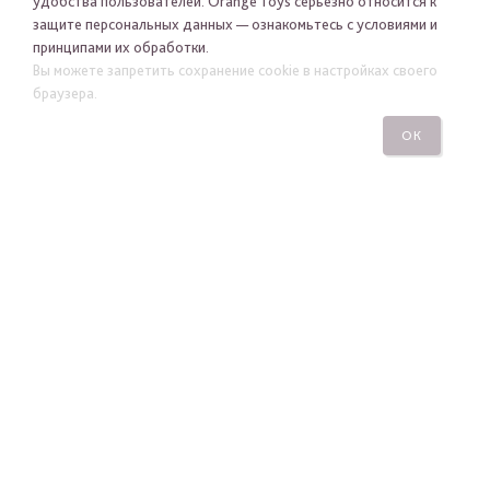
удобства пользователей. Orange Toys серьезно относится к
защите персональных данных — ознакомьтесь с условиями и
принципами их обработки.
Я хочу получать новости Orange Toys по электронной
Вы можете запретить сохранение cookie в настройках своего
почте
браузера.
ОК
ПОДПИСАТЬСЯ
ПОСМОТРЕТЬ