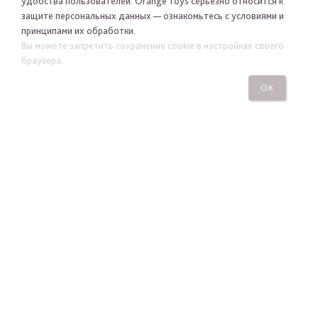
удобства пользователей. Orange Toys серьезно относится к
защите персональных данных — ознакомьтесь с условиями и
принципами их обработки.
Я хочу получать новости Orange Toys по электронной
Вы можете запретить сохранение cookie в настройках своего
почте
браузера.
ОК
ПОДПИСАТЬСЯ
ПОСМОТРЕТЬ