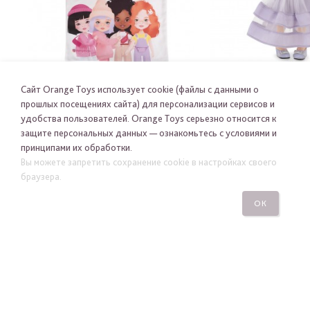
Сайт Orange Toys использует cookie (файлы с данными о
LILU В ФИОЛЕТОВ
ШОППЕР SWEET SISTERS
прошлых посещениях сайта) для персонализации сервисов и
СЕРИЯ: ВЕЧЕР
удобства пользователей. Orange Toys серьезно относится к
SA01
SS04-0
защите персональных данных — ознакомьтесь с условиями и
-
-
принципами их обработки.
Вы можете запретить сохранение cookie в настройках своего
браузера.
ОК
Я хочу получать новости Orange Toys по электронной
почте
ПОДПИСАТЬСЯ