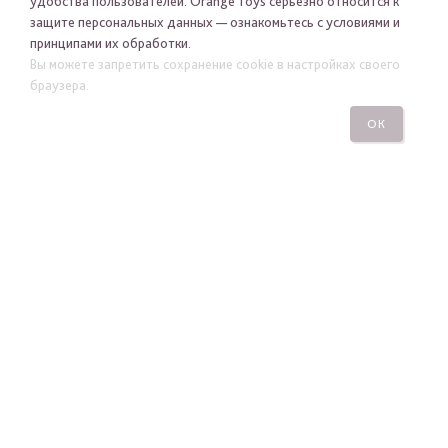
удобства пользователей. Orange Toys серьезно относится к
защите персональных данных — ознакомьтесь с условиями и
принципами их обработки.
Я хочу получать новости Orange Toys по электронной
Вы можете запретить сохранение cookie в настройках своего
почте
браузера.
ОК
ПОДПИСАТЬСЯ
ПОСМОТРЕТЬ