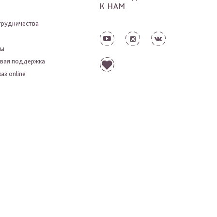
К НАМ
трудничества
ты
вая поддержка
аз online