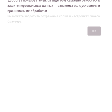
удобства пользователей. Orange Toys серьезно относится к
защите персональных данных — ознакомьтесь с условиями и
принципами их обработки.
Я хочу получать новости Orange Toys по электронной
Вы можете запретить сохранение cookie в настройках своего
почте
браузера.
ОК
ПОДПИСАТЬСЯ
ПОСМОТРЕТЬ