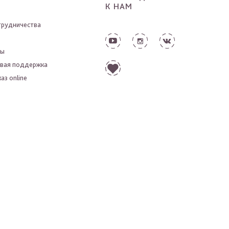
К НАМ
трудничества
ты
вая поддержка
аз online