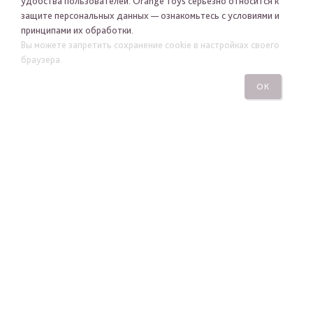
удобства пользователей. Orange Toys серьезно относится к
защите персональных данных — ознакомьтесь с условиями и
принципами их обработки.
Я хочу получать новости Orange Toys по электронной
Вы можете запретить сохранение cookie в настройках своего
почте
браузера.
ОК
ПОДПИСАТЬСЯ
ПОСМОТРЕТЬ