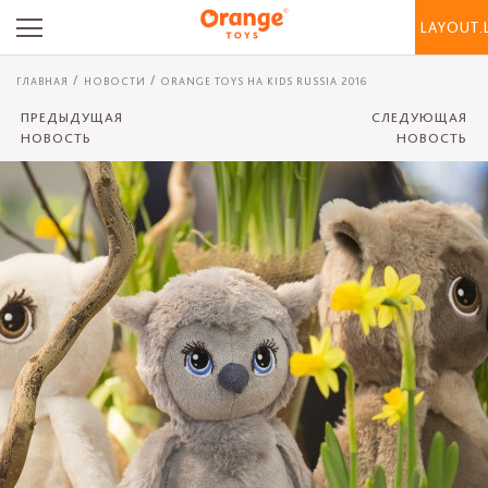
LAYOUT.
ГЛАВНАЯ
НОВОСТИ
ORANGE TOYS НА KIDS RUSSIA 2016
ПРЕДЫДУЩАЯ
СЛЕДУЮЩАЯ
НОВОСТЬ
НОВОСТЬ