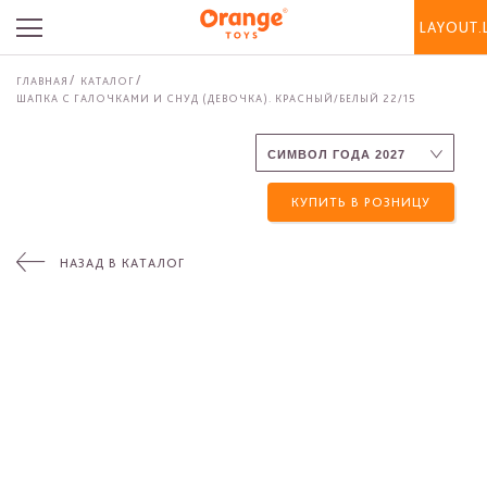
LAYOUT.
ГЛАВНАЯ
КАТАЛОГ
ШАПКА С ГАЛОЧКАМИ И СНУД (ДЕВОЧКА). КРАСНЫЙ/БЕЛЫЙ 22/15
КУПИТЬ В РОЗНИЦУ
НАЗАД В КАТАЛОГ