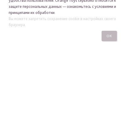
удобства пользователей. Orange Toys серьезно относится к
защите персональных данных — ознакомьтесь с условиями и
принципами их обработки.
Я хочу получать новости Orange Toys по электронной
Вы можете запретить сохранение cookie в настройках своего
почте
браузера.
ОК
ПОДПИСАТЬСЯ
ПОСМОТРЕТЬ