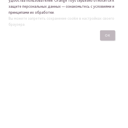
удобства пользователей. Orange Toys серьезно относится к
защите персональных данных — ознакомьтесь с условиями и
принципами их обработки.
Я хочу получать новости Orange Toys по электронной
Вы можете запретить сохранение cookie в настройках своего
почте
браузера.
ОК
ПОДПИСАТЬСЯ
ПОСМОТРЕТЬ