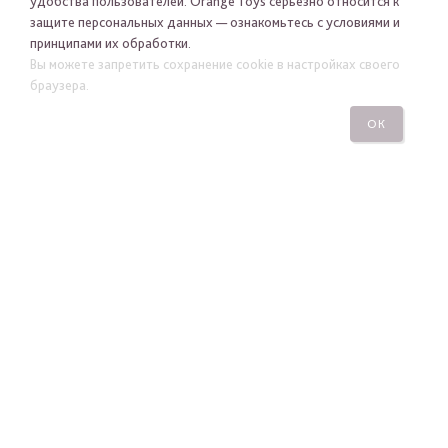
удобства пользователей. Orange Toys серьезно относится к
защите персональных данных — ознакомьтесь с условиями и
принципами их обработки.
Я хочу получать новости Orange Toys по электронной
Вы можете запретить сохранение cookie в настройках своего
почте
браузера.
ОК
ПОДПИСАТЬСЯ
ПОСМОТРЕТЬ