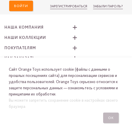
ВОЙТИ
ЗАРЕГИСТРИРОВАТЬСЯ
ЗАБЫЛИ ПАРОЛЬ?
НАША КОМПАНИЯ
НАШИ КОЛЛЕКЦИИ
ПОКУПАТЕЛЯМ
КАК ЗАКАЗАТЬ
ПРИСОЕДИНЯЙТЕСЬ К НАМ
Сайт Orange Toys использует cookie (файлы с данными о
прошлых посещениях сайта) для персонализации сервисов и
удобства пользователей. Orange Toys серьезно относится к
защите персональных данных — ознакомьтесь с условиями и
принципами их обработки.
Вы можете запретить сохранение cookie в настройках своего
браузера.
© 2005 - 2026 ORANGE-TOYS. Все права защищены
Разработано в «Остров свободы» BRANDEXPERT
ОК